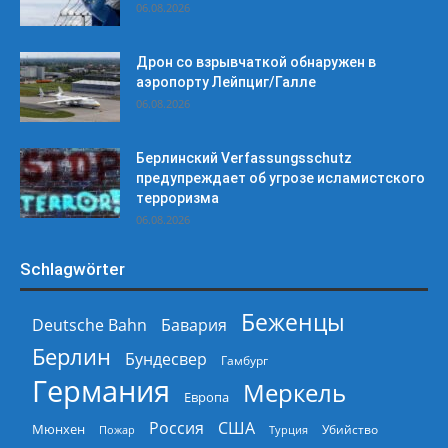
06.08.2026
Дрон со взрывчаткой обнаружен в
аэропорту Лейпциг/Галле
06.08.2026
Берлинский Verfassungsschutz
предупреждает об угрозе исламистского
терроризма
06.08.2026
Schlagwörter
Беженцы
Deutsche Bahn
Бавария
Берлин
Бундесвер
Гамбург
Германия
Меркель
Европа
Россия
США
Мюнхен
Пожар
Турция
Убийство