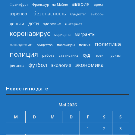
авария
арест
Франкфурт
Франкфурт-на-Майне
безопасность
аэропорт
выборы
бундестаг
дети
деньги
здоровье
интернет
коронавирус
мигранты
медицина
политика
нападение
общество
пассажиры
пенсия
полиция
суд
работа
статистика
теракт
туризм
экономика
футбол
экология
финансы
Новости по дате
Mai 2026
M
D
M
D
F
S
S
1
2
3