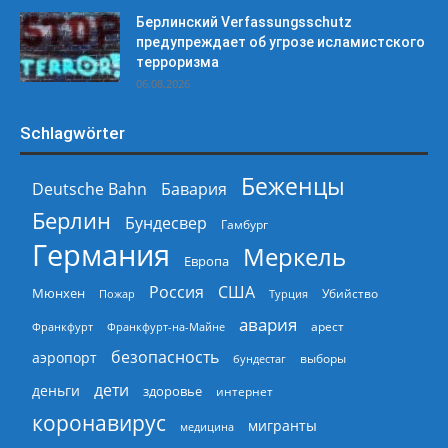
Берлинский Verfassungsschutz
предупреждает об угрозе исламистского
терроризма
06.08.2026
Schlagwörter
Беженцы
Deutsche Bahn
Бавария
Берлин
Бундесвер
Гамбург
Германия
Меркель
Европа
Россия
США
Мюнхен
Пожар
Турция
Убийство
авария
арест
Франкфурт
Франкфурт-на-Майне
безопасность
аэропорт
выборы
бундестаг
дети
деньги
здоровье
интернет
коронавирус
мигранты
медицина