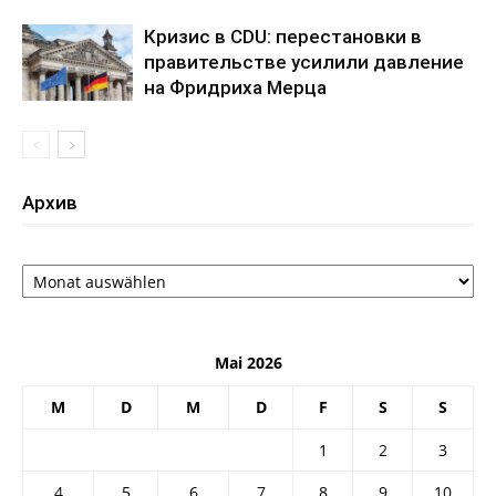
Кризис в CDU: перестановки в
правительстве усилили давление
на Фридриха Мерца
Архив
Архив
Mai 2026
M
D
M
D
F
S
S
1
2
3
4
5
6
7
8
9
10