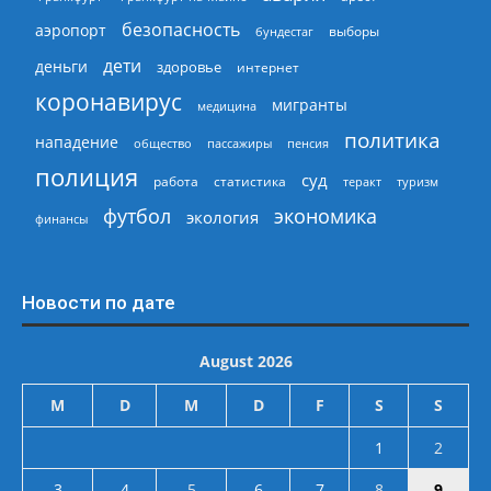
безопасность
аэропорт
выборы
бундестаг
дети
деньги
здоровье
интернет
коронавирус
мигранты
медицина
политика
нападение
общество
пассажиры
пенсия
полиция
суд
работа
статистика
теракт
туризм
экономика
футбол
экология
финансы
Новости по дате
August 2026
M
D
M
D
F
S
S
1
2
3
4
5
6
7
8
9