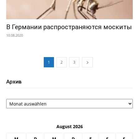
В Германии распространяются москиты
10.08.2020
1
2
3
Архив
Архив
August 2026
M
D
M
D
F
S
S