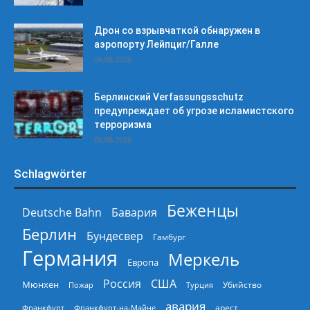
Дрон со взрывчаткой обнаружен в
аэропорту Лейпциг/Галле
06.08.2026
Берлинский Verfassungsschutz
предупреждает об угрозе исламистского
терроризма
06.08.2026
Schlagwörter
Беженцы
Deutsche Bahn
Бавария
Берлин
Бундесвер
Гамбург
Германия
Меркель
Европа
Россия
США
Мюнхен
Пожар
Турция
Убийство
авария
арест
Франкфурт
Франкфурт-на-Майне