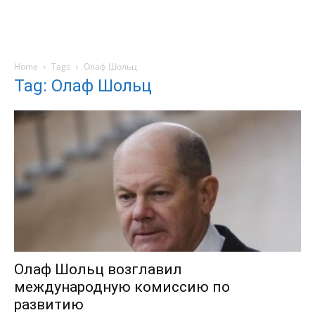
Home
Tags
Олаф Шольц
Tag: Олаф Шольц
Олаф Шольц возглавил
международную комиссию по
развитию