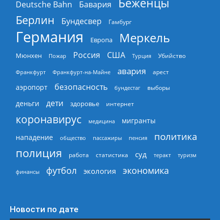
Беженцы
Deutsche Bahn
Бавария
Берлин
Бундесвер
Гамбург
Германия
Меркель
Европа
Россия
США
Мюнхен
Пожар
Турция
Убийство
авария
арест
Франкфурт
Франкфурт-на-Майне
безопасность
аэропорт
выборы
бундестаг
дети
деньги
здоровье
интернет
коронавирус
мигранты
медицина
политика
нападение
общество
пассажиры
пенсия
полиция
суд
работа
статистика
теракт
туризм
экономика
футбол
экология
финансы
Новости по дате