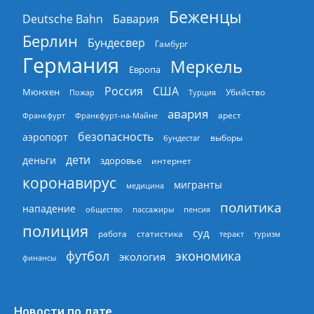
Беженцы
Deutsche Bahn
Бавария
Берлин
Бундесвер
Гамбург
Германия
Меркель
Европа
Россия
США
Мюнхен
Пожар
Турция
Убийство
авария
арест
Франкфурт
Франкфурт-на-Майне
безопасность
аэропорт
выборы
бундестаг
дети
деньги
здоровье
интернет
коронавирус
мигранты
медицина
политика
нападение
общество
пассажиры
пенсия
полиция
суд
работа
статистика
теракт
туризм
экономика
футбол
экология
финансы
Новости по дате