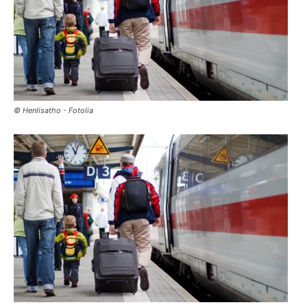
© Henlisatho - Fotolia