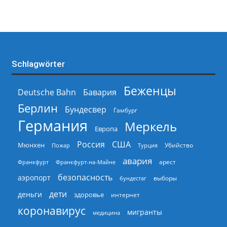
Schlagwörter
Беженцы
Deutsche Bahn
Бавария
Берлин
Бундесвер
Гамбург
Германия
Меркель
Европа
Россия
США
Мюнхен
Пожар
Турция
Убийство
авария
арест
Франкфурт
Франкфурт-на-Майне
безопасность
аэропорт
выборы
бундестаг
дети
деньги
здоровье
интернет
коронавирус
мигранты
медицина