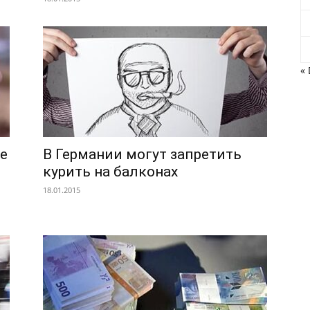
« 
ie
В Германии могут запретить
о
курить на балконах
18.01.2015