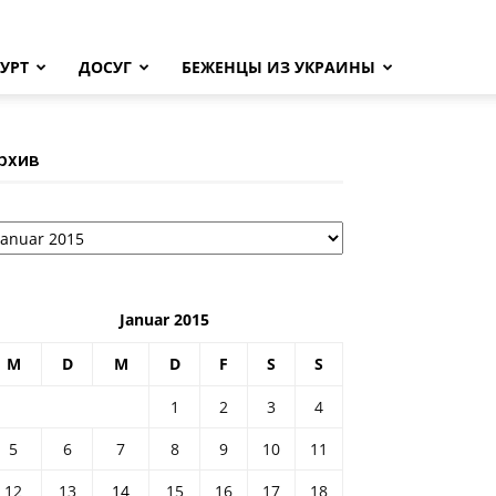
УРТ
ДОСУГ
БЕЖЕНЦЫ ИЗ УКРАИНЫ
рхив
рхив
Januar 2015
M
D
M
D
F
S
S
1
2
3
4
5
6
7
8
9
10
11
12
13
14
15
16
17
18