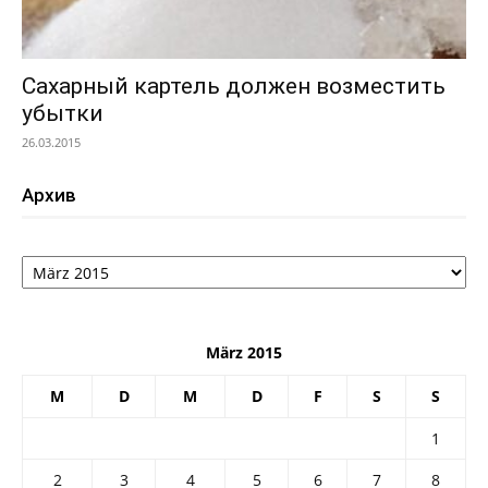
Сахарный картель должен возместить
убытки
26.03.2015
Архив
Архив
März 2015
M
D
M
D
F
S
S
1
2
3
4
5
6
7
8