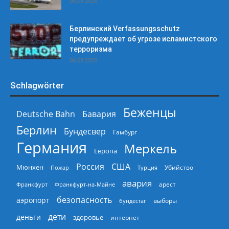
06.08.2026
Берлинский Verfassungsschutz
предупреждает об угрозе исламистского
терроризма
06.08.2026
Schlagwörter
Беженцы
Deutsche Bahn
Бавария
Берлин
Бундесвер
Гамбург
Германия
Меркель
Европа
Россия
США
Мюнхен
Пожар
Турция
Убийство
авария
арест
Франкфурт
Франкфурт-на-Майне
безопасность
аэропорт
выборы
бундестаг
дети
деньги
здоровье
интернет