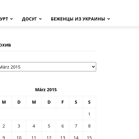
УРТ
ДОСУГ
БЕЖЕНЦЫ ИЗ УКРАИНЫ
рхив
рхив
März 2015
M
D
M
D
F
S
S
1
2
3
4
5
6
7
8
9
10
11
12
13
14
15