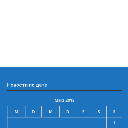
Новости по дате
März 2015
M
D
M
D
F
S
S
1