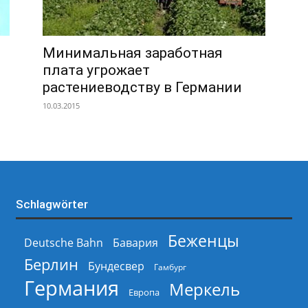
Минимальная заработная
плата угрожает
растениеводству в Германии
10.03.2015
Schlagwörter
Беженцы
Deutsche Bahn
Бавария
Берлин
Бундесвер
Гамбург
Германия
Меркель
Европа