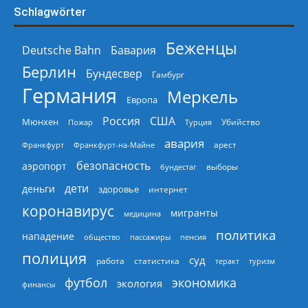
Schlagwörter
Беженцы
Deutsche Bahn
Бавария
Берлин
Бундесвер
Гамбург
Германия
Меркель
Европа
Россия
США
Мюнхен
Пожар
Турция
Убийство
авария
арест
Франкфурт
Франкфурт-на-Майне
безопасность
аэропорт
выборы
бундестаг
дети
деньги
здоровье
интернет
коронавирус
мигранты
медицина
политика
нападение
общество
пассажиры
пенсия
полиция
суд
работа
статистика
теракт
туризм
экономика
футбол
экология
финансы