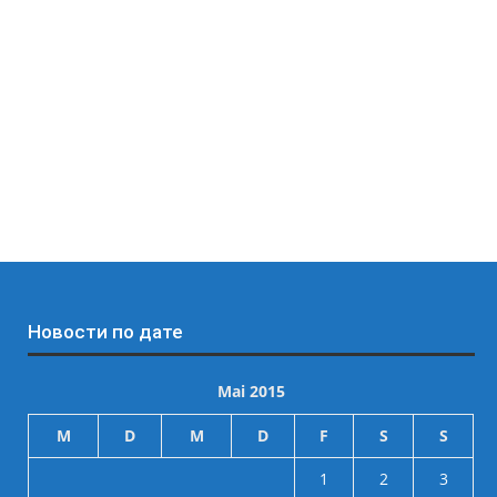
Новости по дате
Mai 2015
M
D
M
D
F
S
S
1
2
3