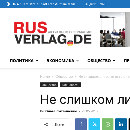
C
16.4
August 8 2026
Kreisfreie Stadt Frankfurt am Main
ПОЛИТИКА
ЭКОНОМИКА
ОБЩЕСТВО
ПР
Home
Общество
Не слишком ли рано встают 
Общество
Топ-новость
Не слишком ли
By
Ольга Литвиненко
-
29.05.2015
Share