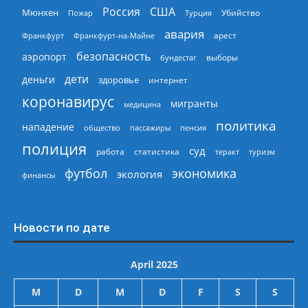
Россия
США
Мюнхен
Пожар
Турция
Убийство
авария
арест
Франкфурт
Франкфурт-на-Майне
безопасность
аэропорт
выборы
бундестаг
дети
деньги
здоровье
интернет
коронавирус
мигранты
медицина
политика
нападение
общество
пассажиры
пенсия
полиция
суд
работа
статистика
теракт
туризм
экономика
футбол
экология
финансы
Новости по дате
April 2025
M
D
M
D
F
S
S