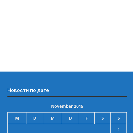
Новости по дате
November 2015
M
D
M
D
F
S
S
1