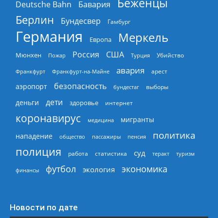
Беженцы
Deutsche Bahn
Бавария
Берлин
Бундесвер
Гамбург
Германия
Меркель
Европа
Россия
США
Мюнхен
Пожар
Турция
Убийство
авария
арест
Франкфурт
Франкфурт-на-Майне
безопасность
аэропорт
выборы
бундестаг
дети
деньги
здоровье
интернет
коронавирус
мигранты
медицина
политика
нападение
общество
пассажиры
пенсия
полиция
суд
работа
статистика
теракт
туризм
экономика
футбол
экология
финансы
Новости по дате