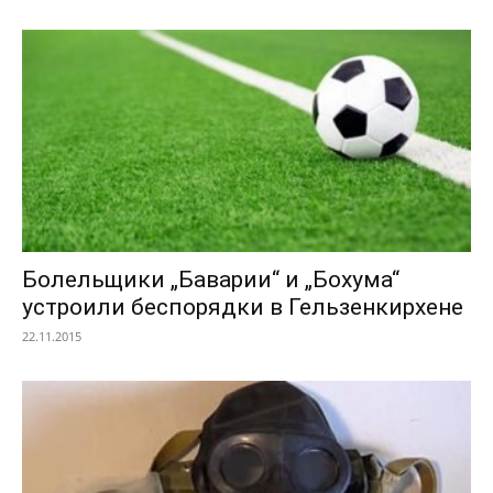
Болельщики „Баварии“ и „Бохума“
устроили беспорядки в Гельзенкирхене
22.11.2015