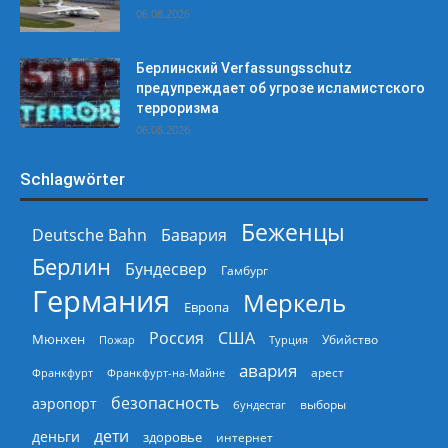
06.08.2026
Берлинский Verfassungsschutz
предупреждает об угрозе исламистского
терроризма
06.08.2026
Schlagwörter
Беженцы
Deutsche Bahn
Бавария
Берлин
Бундесвер
Гамбург
Германия
Меркель
Европа
Россия
США
Мюнхен
Пожар
Турция
Убийство
авария
арест
Франкфурт
Франкфурт-на-Майне
безопасность
аэропорт
выборы
бундестаг
дети
деньги
здоровье
интернет