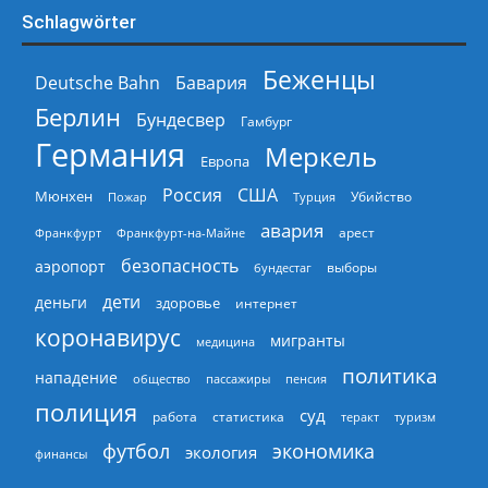
Schlagwörter
Беженцы
Deutsche Bahn
Бавария
Берлин
Бундесвер
Гамбург
Германия
Меркель
Европа
Россия
США
Мюнхен
Пожар
Турция
Убийство
авария
арест
Франкфурт
Франкфурт-на-Майне
безопасность
аэропорт
выборы
бундестаг
дети
деньги
здоровье
интернет
коронавирус
мигранты
медицина
политика
нападение
общество
пассажиры
пенсия
полиция
суд
работа
статистика
теракт
туризм
экономика
футбол
экология
финансы