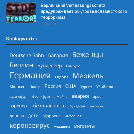
Берлинский Verfassungsschutz
предупреждает об угрозе исламистского
терроризма
06.08.2026
Schlagwörter
Беженцы
Deutsche Bahn
Бавария
Берлин
Бундесвер
Гамбург
Германия
Меркель
Европа
Россия
США
Мюнхен
Пожар
Турция
Убийство
авария
арест
Франкфурт
Франкфурт-на-Майне
безопасность
аэропорт
выборы
бундестаг
дети
деньги
здоровье
интернет
коронавирус
мигранты
медицина