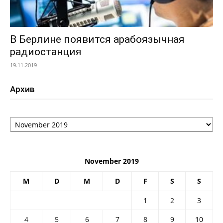
В Берлине появится арабоязычная
радиостанция
19.11.2019
Архив
Архив
November 2019
M
D
M
D
F
S
S
1
2
3
4
5
6
7
8
9
10