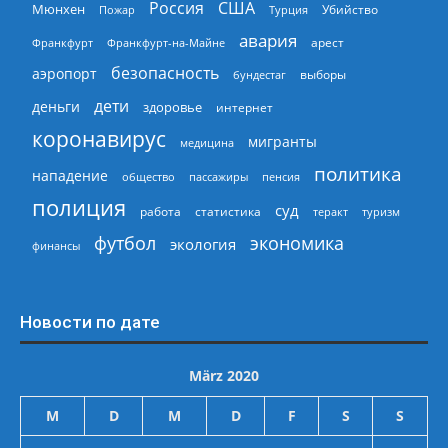
Россия
США
Мюнхен
Пожар
Турция
Убийство
авария
арест
Франкфурт
Франкфурт-на-Майне
безопасность
аэропорт
выборы
бундестаг
дети
деньги
здоровье
интернет
коронавирус
мигранты
медицина
политика
нападение
общество
пассажиры
пенсия
полиция
суд
работа
статистика
теракт
туризм
экономика
футбол
экология
финансы
Новости по дате
März 2020
M
D
M
D
F
S
S