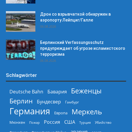
Дрон со взрывчаткой обнаружен в
аэропорту Лейпциг/Галле
06.08.2026
Берлинский Verfassungsschutz
предупреждает об угрозе исламистского
терроризма
06.08.2026
Schlagwörter
Беженцы
Deutsche Bahn
Бавария
Берлин
Бундесвер
Гамбург
Германия
Меркель
Европа
Россия
США
Мюнхен
Пожар
Турция
Убийство
авария