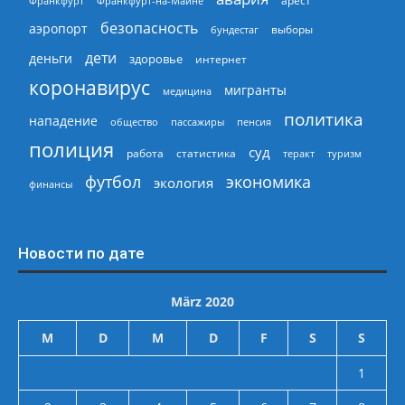
арест
Франкфурт
Франкфурт-на-Майне
безопасность
аэропорт
выборы
бундестаг
дети
деньги
здоровье
интернет
коронавирус
мигранты
медицина
политика
нападение
общество
пассажиры
пенсия
полиция
суд
работа
статистика
теракт
туризм
экономика
футбол
экология
финансы
Новости по дате
März 2020
M
D
M
D
F
S
S
1