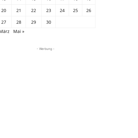
20
21
22
23
24
25
26
27
28
29
30
 März
Mai »
- Werbung -