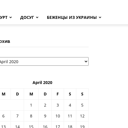
УРТ
ДОСУГ
БЕЖЕНЦЫ ИЗ УКРАИНЫ
рхив
рхив
April 2020
M
D
M
D
F
S
S
1
2
3
4
5
6
7
8
9
10
11
12
13
14
15
16
17
18
19