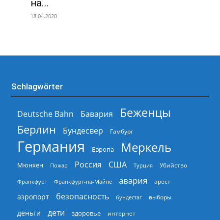
на...
18.04.2020
Schlagwörter
Беженцы
Deutsche Bahn
Бавария
Берлин
Бундесвер
Гамбург
Германия
Меркель
Европа
Россия
США
Мюнхен
Пожар
Турция
Убийство
авария
арест
Франкфурт
Франкфурт-на-Майне
безопасность
аэропорт
выборы
бундестаг
дети
деньги
здоровье
интернет