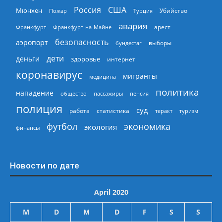
Россия
США
Мюнхен
Пожар
Турция
Убийство
авария
арест
Франкфурт
Франкфурт-на-Майне
безопасность
аэропорт
выборы
бундестаг
дети
деньги
здоровье
интернет
коронавирус
мигранты
медицина
политика
нападение
общество
пассажиры
пенсия
полиция
суд
работа
статистика
теракт
туризм
экономика
футбол
экология
финансы
Новости по дате
April 2020
M
D
M
D
F
S
S