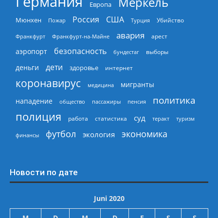
Германия
Меркель
Европа
Россия
США
Мюнхен
Пожар
Турция
Убийство
авария
арест
Франкфурт
Франкфурт-на-Майне
безопасность
аэропорт
выборы
бундестаг
дети
деньги
здоровье
интернет
коронавирус
мигранты
медицина
политика
нападение
общество
пассажиры
пенсия
полиция
суд
работа
статистика
теракт
туризм
экономика
футбол
экология
финансы
Новости по дате
Juni 2020
M
D
M
D
F
S
S