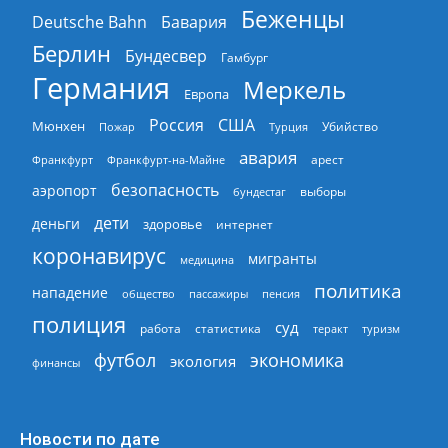
Беженцы
Deutsche Bahn
Бавария
Берлин
Бундесвер
Гамбург
Германия
Меркель
Европа
Россия
США
Мюнхен
Пожар
Турция
Убийство
авария
арест
Франкфурт
Франкфурт-на-Майне
безопасность
аэропорт
выборы
бундестаг
дети
деньги
здоровье
интернет
коронавирус
мигранты
медицина
политика
нападение
общество
пассажиры
пенсия
полиция
суд
работа
статистика
теракт
туризм
экономика
футбол
экология
финансы
Новости по дате