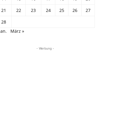
21
22
23
24
25
26
27
28
Jan.
März »
- Werbung -