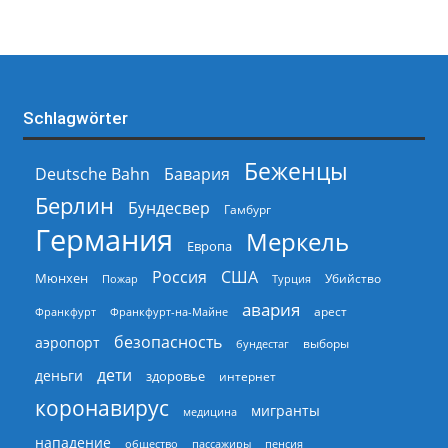
Schlagwörter
Беженцы
Deutsche Bahn
Бавария
Берлин
Бундесвер
Гамбург
Германия
Меркель
Европа
Россия
США
Мюнхен
Пожар
Турция
Убийство
авария
арест
Франкфурт
Франкфурт-на-Майне
безопасность
аэропорт
выборы
бундестаг
дети
деньги
здоровье
интернет
коронавирус
мигранты
медицина
нападение
общество
пассажиры
пенсия