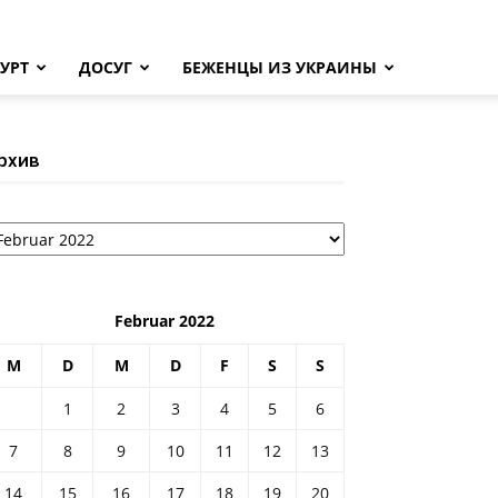
УРТ
ДОСУГ
БЕЖЕНЦЫ ИЗ УКРАИНЫ
рхив
рхив
Februar 2022
M
D
M
D
F
S
S
1
2
3
4
5
6
7
8
9
10
11
12
13
14
15
16
17
18
19
20