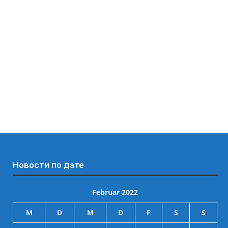
Новости по дате
Februar 2022
M
D
M
D
F
S
S