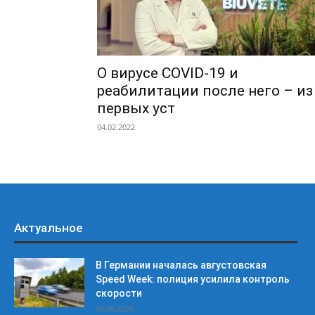
О вирусе COVID-19 и
реабилитации после него – из
первых уст
04.02.2022
Актуальное
В Германии началась августовская
Speed Week: полиция усилила контроль
скорости
04.08.2026