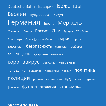
Беженцы
Deutsche Bahn
Бавария
Берлин
Бундесвер
Гамбург
Германия
Меркель
Европа
Россия
США
Мюнхен
Пожар
Турция
Убийство
авария
арест
Франкфурт
Франкфурт-на-Майне
безопасность
аэропорт
выборы
бундестаг
дети
деньги
здоровье
интернет
коронавирус
мигранты
медицина
политика
нападение
общество
пассажиры
пенсия
полиция
суд
работа
статистика
теракт
туризм
экономика
футбол
экология
финансы
Новости по дате