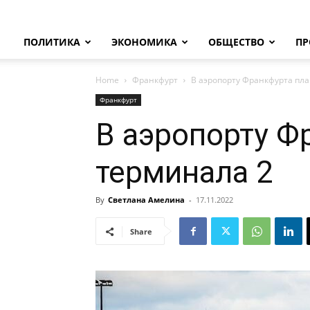
ПОЛИТИКА
ЭКОНОМИКА
ОБЩЕСТВО
ПР
Home
Франкфурт
В аэропорту Франкфурта пл
Франкфурт
В аэропорту Ф
терминала 2
By
Светлана Амелина
-
17.11.2022
Share