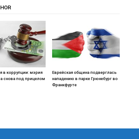
THOR
я в коррупции: мэрия
Еврейская община подверглась
а снова под прицелом
нападению в парке Грюнебург во
Франкфурте