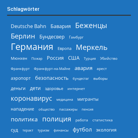
Schlagwörter
Беженцы
Deutsche Bahn
Бавария
Берлин
Бундесвер
Гамбург
Германия
Меркель
Европа
Россия
США
Мюнхен
Пожар
Турция
Убийство
авария
арест
Франкфурт
Франкфурт-на-Майне
безопасность
аэропорт
выборы
бундестаг
дети
деньги
здоровье
интернет
коронавирус
мигранты
медицина
нападение
общество
пассажиры
пенсия
полиция
политика
работа
статистика
футбол
суд
экология
теракт
туризм
финансы