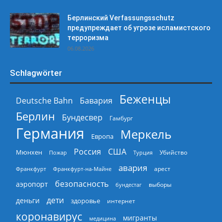
Берлинский Verfassungsschutz
предупреждает об угрозе исламистского
терроризма
06.08.2026
Schlagwörter
Беженцы
Deutsche Bahn
Бавария
Берлин
Бундесвер
Гамбург
Германия
Меркель
Европа
Россия
США
Мюнхен
Пожар
Турция
Убийство
авария
арест
Франкфурт
Франкфурт-на-Майне
безопасность
аэропорт
выборы
бундестаг
дети
деньги
здоровье
интернет
коронавирус
мигранты
медицина