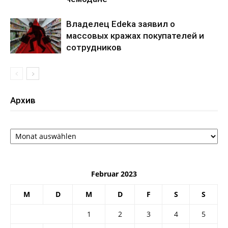
Владелец Edeka заявил о
массовых кражах покупателей и
сотрудников
Архив
Архив
Februar 2023
M
D
M
D
F
S
S
1
2
3
4
5