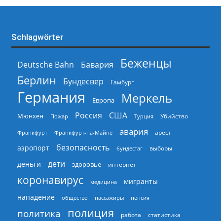
Schlagwörter
Беженцы
Deutsche Bahn
Бавария
Берлин
Бундесвер
Гамбург
Германия
Меркель
Европа
Россия
США
Мюнхен
Пожар
Турция
Убийство
авария
арест
Франкфурт
Франкфурт-на-Майне
безопасность
аэропорт
выборы
бундестаг
дети
деньги
здоровье
интернет
коронавирус
мигранты
медицина
нападение
общество
пассажиры
пенсия
полиция
политика
работа
статистика