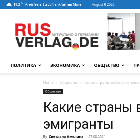
C
19.2
August 8 2026
Kreisfreie Stadt Frankfurt am Main
ПОЛИТИКА
ЭКОНОМИКА
ОБЩЕСТВО
ПР
Home
Общество
Какие страны выбирают для 
Общество
Какие страны 
эмигранты
By
Светлана Амелина
-
27.08.2024