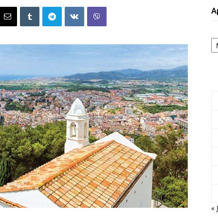
А
А
« 