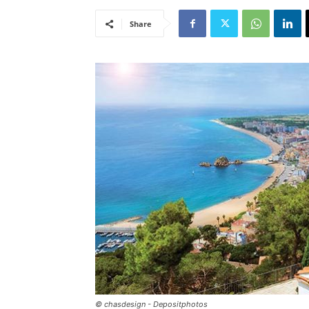
Share
© chasdesign - Depositphotos