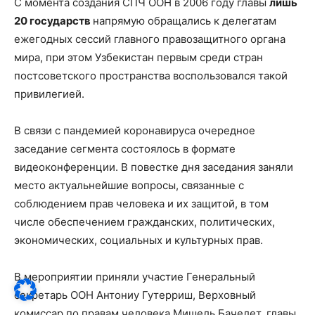
С момента создания СПЧ ООН в 2006 году главы
лишь
20 государств
напрямую обращались к делегатам
ежегодных сессий главного правозащитного органа
мира, при этом Узбекистан первым среди стран
постсоветского пространства воспользовался такой
привилегией.
В связи с пандемией коронавируса очередное
заседание сегмента состоялось в формате
видеоконференции. В повестке дня заседания заняли
место актуальнейшие вопросы, связанные с
соблюдением прав человека и их защитой, в том
числе обеспечением гражданских, политических,
экономических, социальных и культурных прав.
В мероприятии приняли участие Генеральный
секретарь ООН Антониу Гутерриш, Верховный
комиссар по правам человека Мишель Бачелет, главы