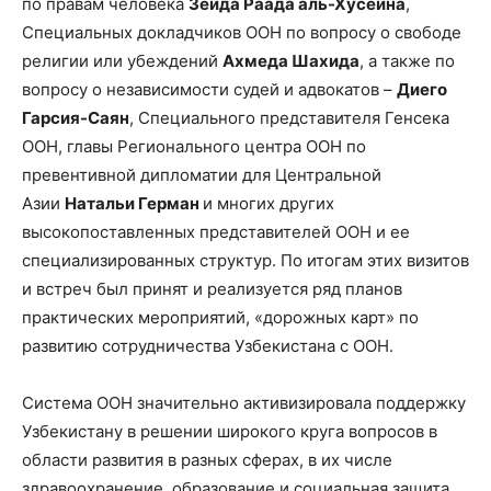
по правам человека
Зейда Раада аль-Хусейна
,
Специальных докладчиков ООН по вопросу о свободе
религии или убеждений
Ахмеда Шахида
, а также по
вопросу о независимости судей и адвокатов –
Диего
Гарсия-Саян
, Специального представителя Генсека
ООН, главы Регионального центра ООН по
превентивной дипломатии для Центральной
Азии
Натальи Герман
и многих других
высокопоставленных представителей ООН и ее
специализированных структур. По итогам этих визитов
и встреч был принят и реализуется ряд планов
практических мероприятий, «дорожных карт» по
развитию сотрудничества Узбекистана с ООН.
Система ООН значительно активизировала поддержку
Узбекистану в решении широкого круга вопросов в
области развития в разных сферах, в их числе
здравоохранение, образование и социальная защита,