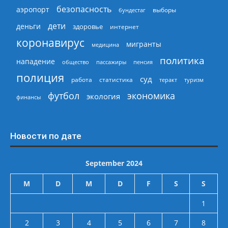
безопасность
аэропорт
выборы
бундестаг
дети
деньги
здоровье
интернет
коронавирус
мигранты
медицина
политика
нападение
общество
пассажиры
пенсия
полиция
суд
работа
статистика
теракт
туризм
экономика
футбол
экология
финансы
Новости по дате
September 2024
M
D
M
D
F
S
S
1
2
3
4
5
6
7
8