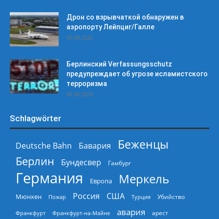
Дрон со взрывчаткой обнаружен в
аэропорту Лейпциг/Галле
06.08.2026
Берлинский Verfassungsschutz
предупреждает об угрозе исламистского
терроризма
06.08.2026
Schlagwörter
Беженцы
Deutsche Bahn
Бавария
Берлин
Бундесвер
Гамбург
Германия
Меркель
Европа
Россия
США
Мюнхен
Пожар
Турция
Убийство
авария
арест
Франкфурт
Франкфурт-на-Майне