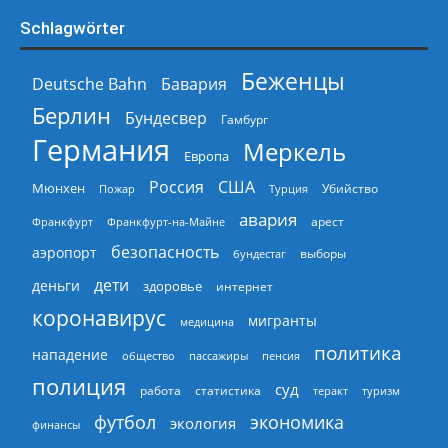
Schlagwörter
Беженцы
Deutsche Bahn
Бавария
Берлин
Бундесвер
Гамбург
Германия
Меркель
Европа
Россия
США
Мюнхен
Пожар
Турция
Убийство
авария
арест
Франкфурт
Франкфурт-на-Майне
безопасность
аэропорт
выборы
бундестаг
дети
деньги
здоровье
интернет
коронавирус
мигранты
медицина
политика
нападение
общество
пассажиры
пенсия
полиция
суд
работа
статистика
теракт
туризм
экономика
футбол
экология
финансы