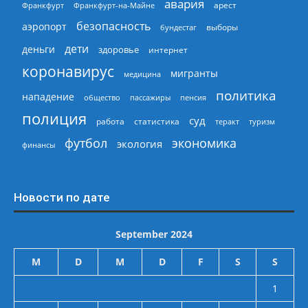
авария
арест
Франкфурт
Франкфурт-на-Майне
безопасность
аэропорт
выборы
бундестаг
дети
деньги
здоровье
интернет
коронавирус
мигранты
медицина
политика
нападение
общество
пассажиры
пенсия
полиция
суд
работа
статистика
теракт
туризм
экономика
футбол
экология
финансы
Новости по дате
September 2024
M
D
M
D
F
S
S
1