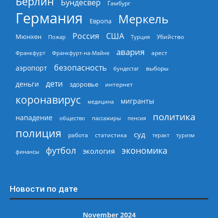
Берлин
Бундесвер
Гамбург
Германия
Меркель
Европа
Россия
США
Мюнхен
Пожар
Турция
Убийство
авария
арест
Франкфурт
Франкфурт-на-Майне
безопасность
аэропорт
выборы
бундестаг
дети
деньги
здоровье
интернет
коронавирус
мигранты
медицина
политика
нападение
общество
пассажиры
пенсия
полиция
суд
работа
статистика
теракт
туризм
экономика
футбол
экология
финансы
Новости по дате
November 2024