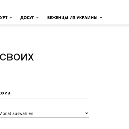
УРТ
ДОСУГ
БЕЖЕНЦЫ ИЗ УКРАИНЫ
своих
рхив
рхив