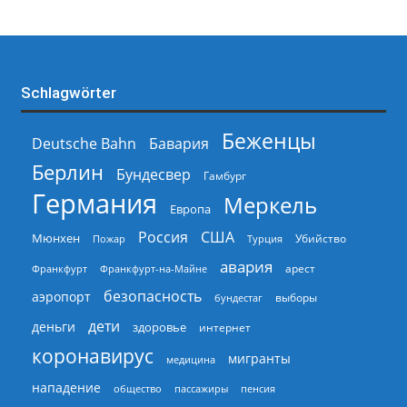
Schlagwörter
Беженцы
Deutsche Bahn
Бавария
Берлин
Бундесвер
Гамбург
Германия
Меркель
Европа
Россия
США
Мюнхен
Пожар
Турция
Убийство
авария
арест
Франкфурт
Франкфурт-на-Майне
безопасность
аэропорт
выборы
бундестаг
дети
деньги
здоровье
интернет
коронавирус
мигранты
медицина
нападение
общество
пассажиры
пенсия