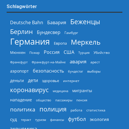
Schlagwörter
Беженцы
Deutsche Bahn
Бавария
Берлин
Бундесвер
Гамбург
Германия
Меркель
Европа
Россия
США
Мюнхен
Пожар
Турция
Убийство
авария
арест
Франкфурт
Франкфурт-на-Майне
безопасность
аэропорт
выборы
бундестаг
дети
деньги
здоровье
интернет
коронавирус
мигранты
медицина
нападение
общество
пассажиры
пенсия
полиция
политика
работа
статистика
футбол
суд
экология
теракт
туризм
финансы
экономика