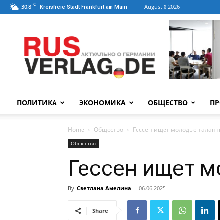
C
30.8
August 8 2026
Kreisfreie Stadt Frankfurt am Main
ПОЛИТИКА
ЭКОНОМИКА
ОБЩЕСТВО
ПР
Home
Общество
Гессен ищет молодые талант
Общество
Гессен ищет м
By
Светлана Амелина
-
06.06.2025
Share