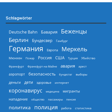
Schlagwörter
Беженцы
Deutsche Bahn
Бавария
Берлин
Бундесвер
Гамбург
Германия
Меркель
Европа
Россия
США
Мюнхен
Пожар
Турция
Убийство
авария
арест
Франкфурт
Франкфурт-на-Майне
безопасность
аэропорт
выборы
бундестаг
дети
деньги
здоровье
интернет
коронавирус
мигранты
медицина
нападение
общество
пассажиры
пенсия
полиция
политика
работа
статистика