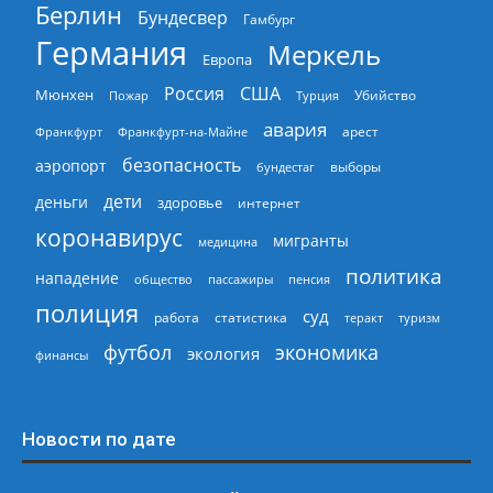
Берлин
Бундесвер
Гамбург
Германия
Меркель
Европа
Россия
США
Мюнхен
Пожар
Турция
Убийство
авария
арест
Франкфурт
Франкфурт-на-Майне
безопасность
аэропорт
выборы
бундестаг
дети
деньги
здоровье
интернет
коронавирус
мигранты
медицина
политика
нападение
общество
пассажиры
пенсия
полиция
суд
работа
статистика
теракт
туризм
экономика
футбол
экология
финансы
Новости по дате