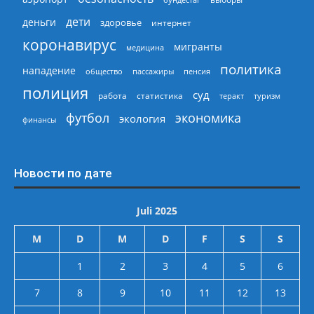
дети
деньги
здоровье
интернет
коронавирус
мигранты
медицина
политика
нападение
общество
пассажиры
пенсия
полиция
суд
работа
статистика
теракт
туризм
экономика
футбол
экология
финансы
Новости по дате
Juli 2025
M
D
M
D
F
S
S
1
2
3
4
5
6
7
8
9
10
11
12
13