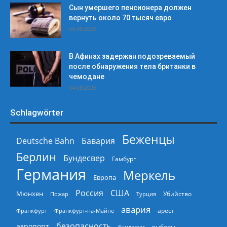
Сын умершего пенсионера должен
вернуть около 70 тысяч евро
04.08.2026
В Афинах задержан подозреваемый
после обнаружения тела британки в
чемодане
04.08.2026
Schlagwörter
Беженцы
Deutsche Bahn
Бавария
Берлин
Бундесвер
Гамбург
Германия
Меркель
Европа
Россия
США
Мюнхен
Пожар
Турция
Убийство
авария
арест
Франкфурт
Франкфурт-на-Майне
безопасность
аэропорт
выборы
бундестаг