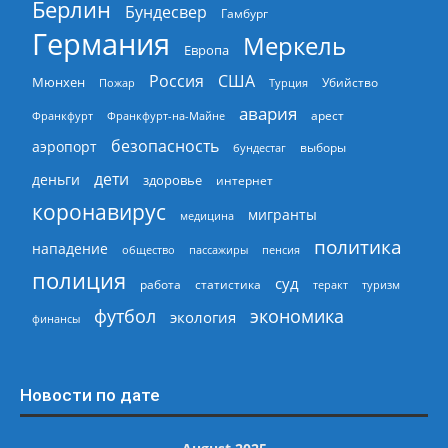
Берлин
Бундесвер
Гамбург
Германия
Меркель
Европа
Россия
США
Мюнхен
Пожар
Турция
Убийство
авария
арест
Франкфурт
Франкфурт-на-Майне
безопасность
аэропорт
выборы
бундестаг
дети
деньги
здоровье
интернет
коронавирус
мигранты
медицина
политика
нападение
общество
пассажиры
пенсия
полиция
суд
работа
статистика
теракт
туризм
экономика
футбол
экология
финансы
Новости по дате