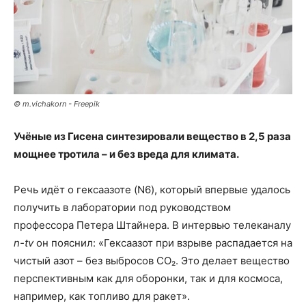
© m.vichakorn - Freepik
Учёные из Гисена синтезировали вещество в 2,5 раза
мощнее тротила – и без вреда для климата.
Речь идёт о гексаазоте (N6), который впервые удалось
получить в лаборатории под руководством
профессора Петера Штайнера. В интервью телеканалу
n-tv
он пояснил: «Гексаазот при взрыве распадается на
чистый азот – без выбросов CO₂. Это делает вещество
перспективным как для оборонки, так и для космоса,
например, как топливо для ракет».