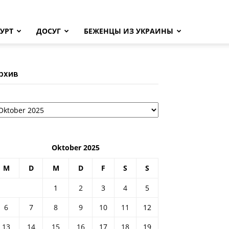
УРТ
ДОСУГ
БЕЖЕНЦЫ ИЗ УКРАИНЫ
рхив
рхив
Oktober 2025
M
D
M
D
F
S
S
1
2
3
4
5
6
7
8
9
10
11
12
13
14
15
16
17
18
19