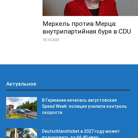
Меркель против Мерца:
внутрипартийная буря в CDU
18.10.2025
Актуальное
В Германии началась августовская
Speed Week: полиция усилила контроль
скорости
04.08.2026
Deutschlandticket в 2027 году может
подорожать до 66,40 евро