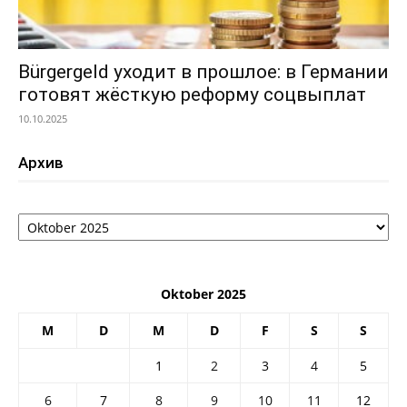
Bürgergeld уходит в прошлое: в Германии
готовят жёсткую реформу соцвыплат
10.10.2025
Архив
Архив
Oktober 2025
M
D
M
D
F
S
S
1
2
3
4
5
6
7
8
9
10
11
12