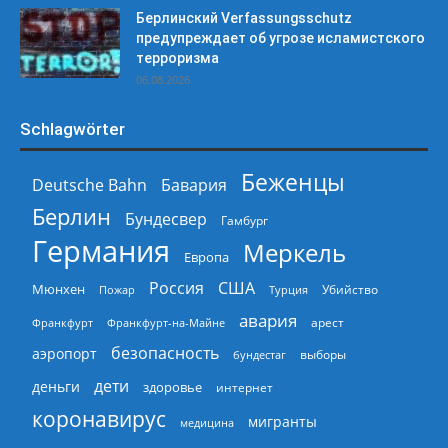
Берлинский Verfassungsschutz
предупреждает об угрозе исламистского
терроризма
06.08.2026
Schlagwörter
Беженцы
Deutsche Bahn
Бавария
Берлин
Бундесвер
Гамбург
Германия
Меркель
Европа
Россия
США
Мюнхен
Пожар
Турция
Убийство
авария
арест
Франкфурт
Франкфурт-на-Майне
безопасность
аэропорт
выборы
бундестаг
дети
деньги
здоровье
интернет
коронавирус
мигранты
медицина