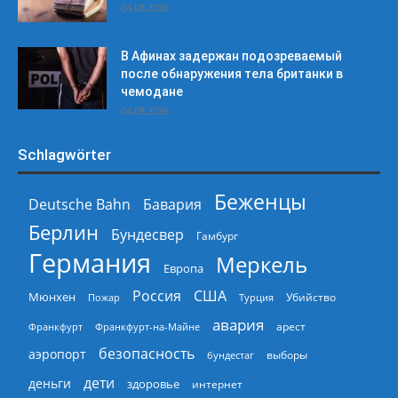
04.08.2026
В Афинах задержан подозреваемый
после обнаружения тела британки в
чемодане
04.08.2026
Schlagwörter
Беженцы
Deutsche Bahn
Бавария
Берлин
Бундесвер
Гамбург
Германия
Меркель
Европа
Россия
США
Мюнхен
Пожар
Турция
Убийство
авария
арест
Франкфурт
Франкфурт-на-Майне
безопасность
аэропорт
выборы
бундестаг
дети
деньги
здоровье
интернет