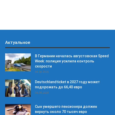
Актуальное
В Германии началась августовская Speed
Week: полиция усилила контроль
скорости
04.08.2026
Deutschlandticket в 2027 году может
подорожать до 66,40 евро
04.08.2026
Сын умершего пенсионера должен
вернуть около 70 тысяч евро