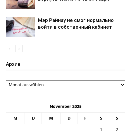
Мэр Райнау не смог нормально
войти в собственный кабинет
Архив
Архив
November 2025
M
D
M
D
F
S
S
1
2