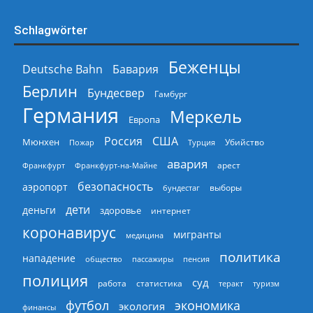
Schlagwörter
Беженцы
Deutsche Bahn
Бавария
Берлин
Бундесвер
Гамбург
Германия
Меркель
Европа
Россия
США
Мюнхен
Пожар
Турция
Убийство
авария
арест
Франкфурт
Франкфурт-на-Майне
безопасность
аэропорт
выборы
бундестаг
дети
деньги
здоровье
интернет
коронавирус
мигранты
медицина
политика
нападение
общество
пассажиры
пенсия
полиция
суд
работа
статистика
теракт
туризм
экономика
футбол
экология
финансы