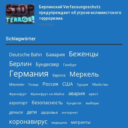
Берлинский Verfassungsschutz
предупреждает об угрозе исламистского
терроризма
06.08.2026
Schlagwörter
Беженцы
Deutsche Bahn
Бавария
Берлин
Бундесвер
Гамбург
Германия
Меркель
Европа
Россия
США
Мюнхен
Пожар
Турция
Убийство
авария
арест
Франкфурт
Франкфурт-на-Майне
безопасность
аэропорт
выборы
бундестаг
дети
деньги
здоровье
интернет
коронавирус
мигранты
медицина