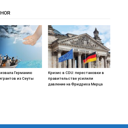
THOR
призвала Германию
Кризис в CDU: перестановки в
игрантов из Сеуты
правительстве усилили
давление на Фридриха Мерца