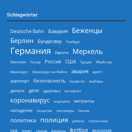
Schlagwörter
Беженцы
Deutsche Bahn
Бавария
Берлин
Бундесвер
Гамбург
Германия
Меркель
Европа
Россия
США
Мюнхен
Пожар
Турция
Убийство
авария
арест
Франкфурт
Франкфурт-на-Майне
безопасность
аэропорт
выборы
бундестаг
дети
деньги
здоровье
интернет
коронавирус
мигранты
медицина
нападение
общество
пассажиры
пенсия
полиция
политика
работа
статистика
футбол
суд
экология
теракт
туризм
финансы