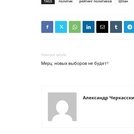
TAGS
политик
рейтинг политиков
Шпан
Previous article
Мерц: новых выборов не будет!
Александр Черкасск