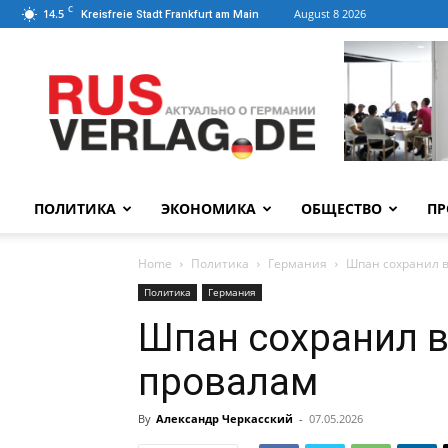
C
14.5
August 8 2026
Kreisfreie Stadt Frankfurt am Main
ПОЛИТИКА
ЭКОНОМИКА
ОБЩЕСТВО
ПР
Home
Политика
Германия
Шпан сохранил в
Политика
Германия
Шпан сохранил в
провалам
By
Александр Черкасский
-
07.05.2026