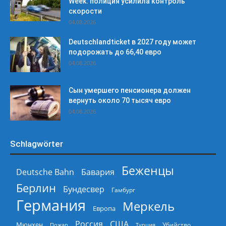
Week: полиция усилила контроль
скорости
04.08.2026
Deutschlandticket в 2027 году может
подорожать до 66,40 евро
04.08.2026
Сын умершего пенсионера должен
вернуть около 70 тысяч евро
04.08.2026
Schlagwörter
Беженцы
Deutsche Bahn
Бавария
Берлин
Бундесвер
Гамбург
Германия
Меркель
Европа
Россия
США
Мюнхен
Пожар
Турция
Убийство