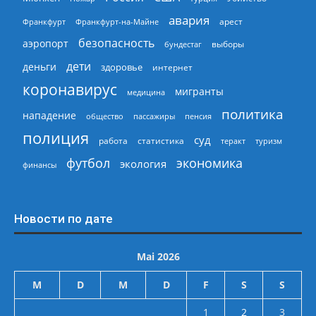
авария
арест
Франкфурт
Франкфурт-на-Майне
безопасность
аэропорт
выборы
бундестаг
дети
деньги
здоровье
интернет
коронавирус
мигранты
медицина
политика
нападение
общество
пассажиры
пенсия
полиция
суд
работа
статистика
теракт
туризм
экономика
футбол
экология
финансы
Новости по дате
Mai 2026
M
D
M
D
F
S
S
1
2
3