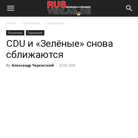
Home
Политика
Германия
Политика
Германия
CDU и «Зелёные» снова
сближаются
By
Александр Черкасский
-
23.05.2026