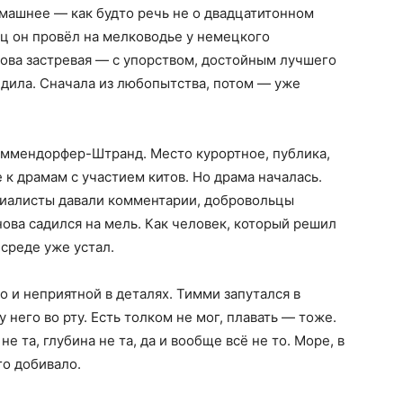
омашнее — как будто речь не о двадцатитонном
яц он провёл на мелководье у немецкого
нова застревая — с упорством, достойным лучшего
дила. Сначала из любопытства, потом — уже
иммендорфер-Штранд. Место курортное, публика,
 к драмам с участием китов. Но драма началась.
циалисты давали комментарии, добровольцы
нова садился на мель. Как человек, который решил
 среде уже устал.
о и неприятной в деталях. Тимми запутался в
 него во рту. Есть толком не мог, плавать — тоже.
е та, глубина не та, да и вообще всё не то. Море, в
го добивало.