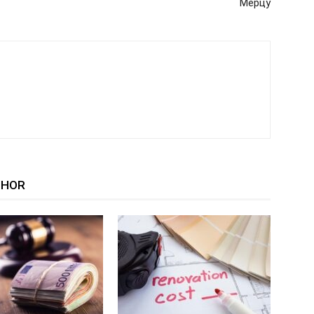
Мерцу
THOR