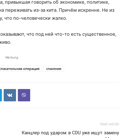
на, привыкшая говорить об экономике, политике,
на переживать из-за кита. Причём искренне. Не из
му, что по-человечески жалко.
оказывают, что под ней что-то есть существенное,
живо.
Werbung
спасательная операция
спасение
Next article
Канцлер под ударом: в CDU уже ищут замену