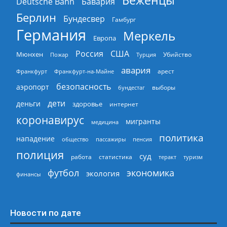
Беженцы
Deutsche Bahn
Бавария
Берлин
Бундесвер
Гамбург
Германия
Меркель
Европа
Россия
США
Мюнхен
Пожар
Турция
Убийство
авария
арест
Франкфурт
Франкфурт-на-Майне
безопасность
аэропорт
выборы
бундестаг
дети
деньги
здоровье
интернет
коронавирус
мигранты
медицина
политика
нападение
общество
пассажиры
пенсия
полиция
суд
работа
статистика
теракт
туризм
экономика
футбол
экология
финансы
Новости по дате