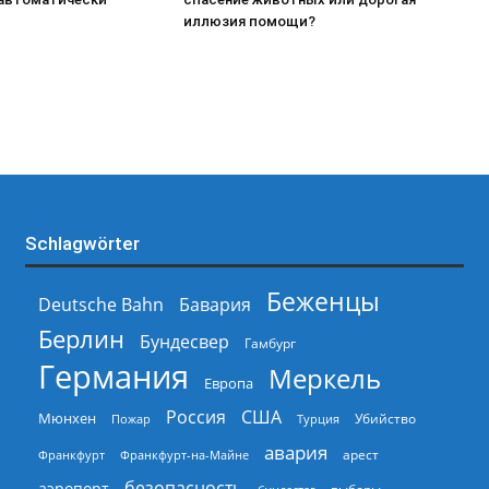
иллюзия помощи?
Schlagwörter
Беженцы
Deutsche Bahn
Бавария
Берлин
Бундесвер
Гамбург
Германия
Меркель
Европа
Россия
США
Мюнхен
Пожар
Турция
Убийство
авария
арест
Франкфурт
Франкфурт-на-Майне
безопасность
аэропорт