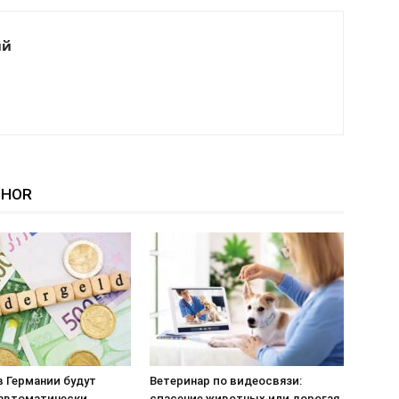
ий
THOR
 в Германии будут
Ветеринар по видеосвязи:
 автоматически
спасение животных или дорогая