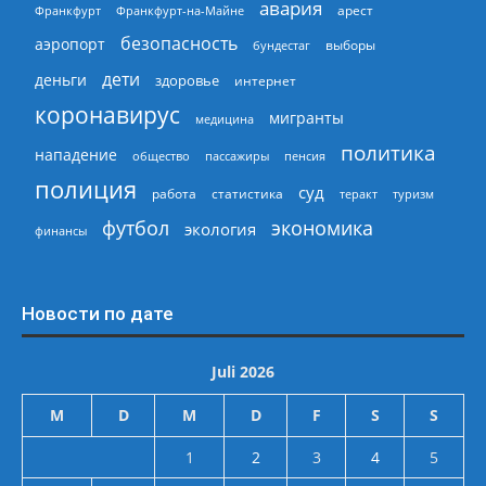
авария
арест
Франкфурт
Франкфурт-на-Майне
безопасность
аэропорт
выборы
бундестаг
дети
деньги
здоровье
интернет
коронавирус
мигранты
медицина
политика
нападение
общество
пассажиры
пенсия
полиция
суд
работа
статистика
теракт
туризм
экономика
футбол
экология
финансы
Новости по дате
Juli 2026
M
D
M
D
F
S
S
1
2
3
4
5