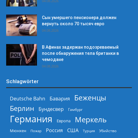
04.08.2026
Сын умершего пенсионера должен
вернуть около 70 тысяч евро
04.08.2026
В Афинах задержан подозреваемый
после обнаружения тела британки в
чемодане
04.08.2026
Schlagwörter
Беженцы
Deutsche Bahn
Бавария
Берлин
Бундесвер
Гамбург
Германия
Меркель
Европа
Россия
США
Мюнхен
Пожар
Турция
Убийство